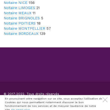
Notaire NICE
156
Notaire LIMOGES
21
Notaire MEAUX
11
Notaire BRIGNOLES
5
Notaire POITIERS
18
Notaire MONTPELLIER
57
Notaire BORDEAUX
139
© 2017-2022. Tous droits réservés
Conditions générales d'utilisation
En poursuivant votre navigation sur ce site, vous acceptez l'utilisation de
Cookies qui nous permettent notamment d'assurer le bon
CPPS
Politique de protection des données personnelles
fonctionnement de nos services et de mesurer l'audience de notre
site..
En savoir plus