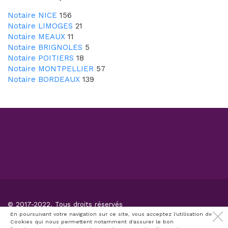
Notaire NICE
156
Notaire LIMOGES
21
Notaire MEAUX
11
Notaire BRIGNOLES
5
Notaire POITIERS
18
Notaire MONTPELLIER
57
Notaire BORDEAUX
139
© 2017-2022. Tous droits réservés
Conditions générales d'utilisation
En poursuivant votre navigation sur ce site, vous acceptez l'utilisation de
Cookies qui nous permettent notamment d'assurer le bon
CPPS
Politique de protection des données personnelles