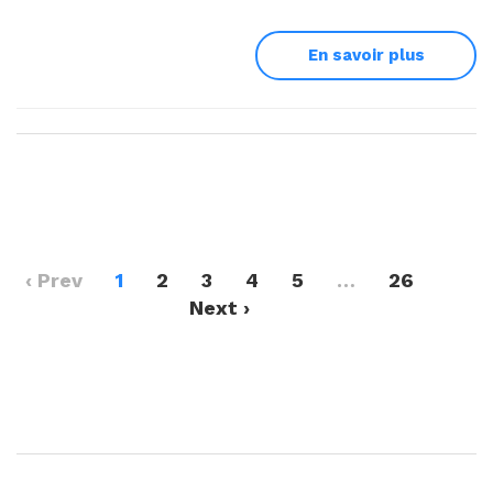
En savoir plus
‹ Prev
1
2
3
4
5
…
26
Next ›