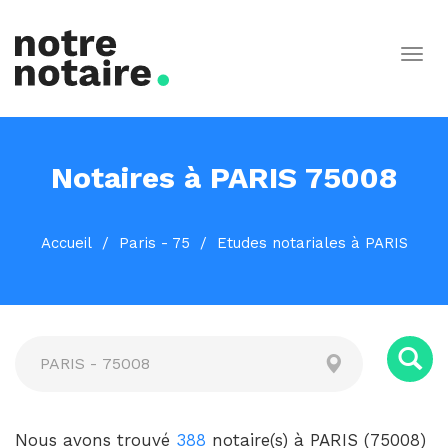
Togg
navig
Notaires à PARIS 75008
Accueil
Paris - 75
Etudes notariales à PARIS
Ville
Nous avons trouvé
388
notaire(s) à PARIS (75008)