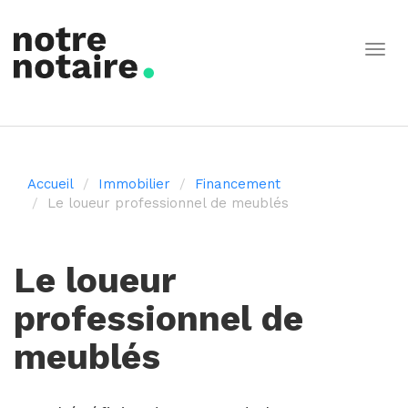
Togg
navig
Accueil
Immobilier
Financement
Le loueur professionnel de meublés
Le loueur
professionnel de
meublés